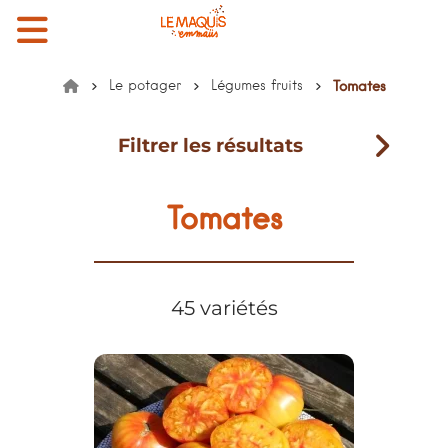
Menu
Mon compte
Mon panier
EMMAÜS le Maquis
Le potager
Légumes fruits
Tomates
Accueil
Filtrer les résultats
Tomates
45 variétés