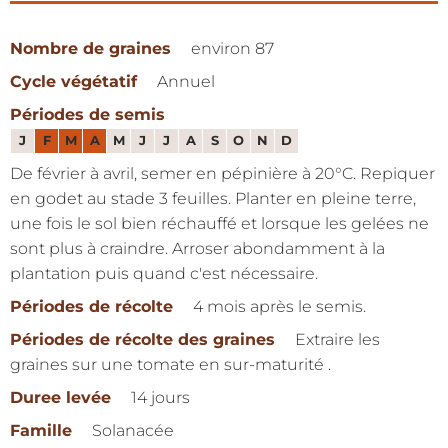
Nombre de graines
environ 87
Cycle végétatif
Annuel
Périodes de semis
J
F
M
A
M
J
J
A
S
O
N
D
De février à avril, semer en pépinière à 20°C. Repiquer
en godet au stade 3 feuilles. Planter en pleine terre,
une fois le sol bien réchauffé et lorsque les gelées ne
sont plus à craindre. Arroser abondamment à la
plantation puis quand c'est nécessaire.
Périodes de récolte
4 mois après le semis.
Périodes de récolte des graines
Extraire les
graines sur une tomate en sur-maturité .
Duree levée
14 jours
Famille
Solanacée