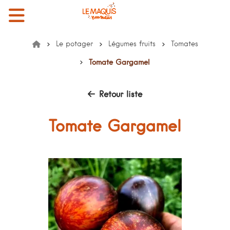
Menu
Mon compte
Mon panier
EMMAÜS le Maquis
Le potager
Légumes fruits
Tomates
Accueil
Tomate Gargamel
Retour liste
Tomate Gargamel