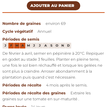
AJOUTER AU PANIER
Nombre de graines
environ 69
Cycle végétatif
Annuel
Périodes de semis
J
F
M
A
M
J
J
A
S
O
N
D
De février à avril, semer en pépinière à 20°C. Repiquer
en godet au stade 3 feuilles. Planter en pleine terre,
une fois le sol bien réchauffé et lorsque les gelées ne
sont plus à craindre. Arroser abondamment à la
plantation puis quand c'est nécessaire.
Périodes de récolte
4 mois après le semis.
Périodes de récolte des graines
Extraire les
graines sur une tomate en sur-maturité .
Duree levée
14 jours