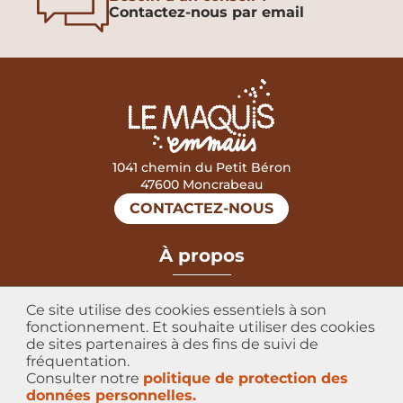
Contactez-nous par email
1041 chemin du Petit Béron
47600 Moncrabeau
CONTACTEZ-NOUS
mastercard
visa
À propos
Mentions légales
Ce site utilise des cookies essentiels à son
Données personnelles
fonctionnement. Et souhaite utiliser des cookies
de sites partenaires à des fins de suivi de
Conditions Générales de Vente
fréquentation.
Consulter notre
politique de protection des
Certificat Biologique
données personnelles.