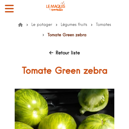
Menu
Mon compte
Mon panier
EMMAÜS le Maquis
Le potager
Légumes fruits
Tomates
Accueil
Tomate Green zebra
Retour liste
Tomate Green zebra