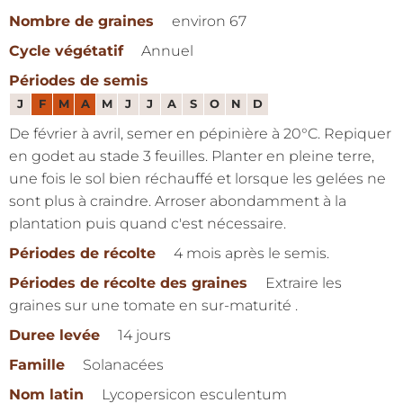
Nombre de graines
environ 67
Cycle végétatif
Annuel
Périodes de semis
J
F
M
A
M
J
J
A
S
O
N
D
De février à avril, semer en pépinière à 20°C. Repiquer
en godet au stade 3 feuilles. Planter en pleine terre,
une fois le sol bien réchauffé et lorsque les gelées ne
sont plus à craindre. Arroser abondamment à la
plantation puis quand c'est nécessaire.
Périodes de récolte
4 mois après le semis.
Périodes de récolte des graines
Extraire les
graines sur une tomate en sur-maturité .
Duree levée
14 jours
Famille
Solanacées
Nom latin
Lycopersicon esculentum