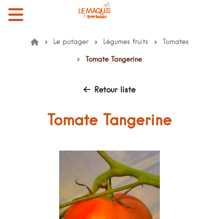
Menu
Mon compte
Mon panier
EMMAÜS le Maquis
Le potager
Légumes fruits
Tomates
Accueil
Tomate Tangerine
Retour liste
Tomate Tangerine