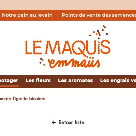
Notre pain au levain
Points de vente des semence
EMMAÜS le Maquis
potager
Les fleurs
Les aromates
Les engrais v
il
omate Tigrella bicolore
Retour liste