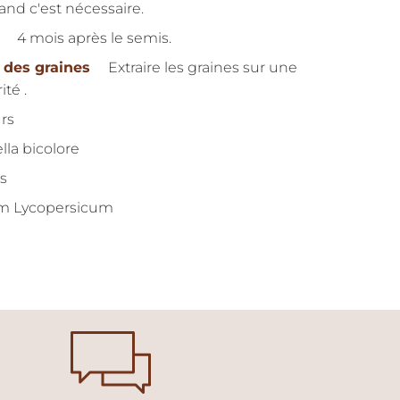
and c'est nécessaire.
4 mois après le semis.
 des graines
Extraire les graines sur une
té .
urs
lla bicolore
s
m Lycopersicum