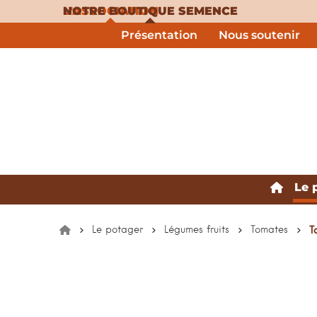
L'ASSOCIATION
NOTRE BOUTIQUE SEMENCE
Présentation
Nous soutenir
Le 
accue
Le potager
Légumes fruits
Tomates
T
Accueil