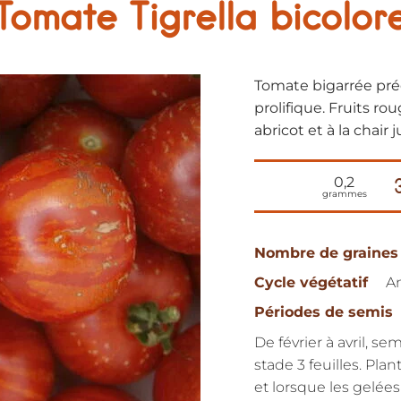
Tomate Tigrella bicolor
Tomate bigarrée pré
prolifique. Fruits ro
abricot et à la chair 
0,2
grammes
Nombre de graines
Cycle végétatif
A
Périodes de semis
De février à avril, 
stade 3 feuilles. Plan
et lorsque les gelée