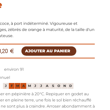
e
coce, à port indéterminé. Vigoureuse et
uges, zébrés de orange à maturité, de la taille d'un
juteuse.
3,20 €
AJOUTER AU PANIER
environ 91
nnuel
J
F
M
A
M
J
J
A
S
O
N
D
semer en pépinière à 20°C. Repiquer en godet au
ter en pleine terre, une fois le sol bien réchauffé
s ne sont plus à craindre. Arroser abondamment à