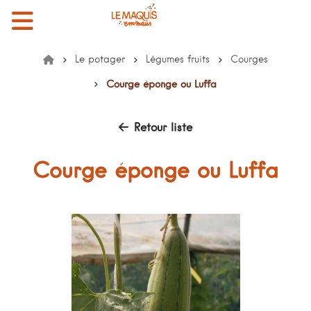
Menu
Mon compte
Mon panier
EMMAÜS le Maquis
Le potager
Légumes fruits
Courges
Accueil
Courge éponge ou Luffa
Retour liste
Courge éponge ou Luffa