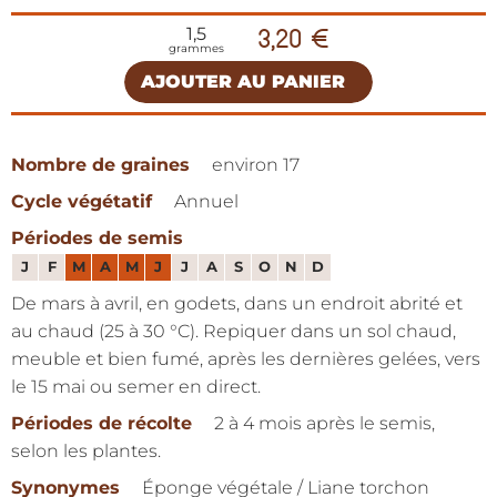
1,5
3,20 €
grammes
AJOUTER AU PANIER
Nombre de graines
environ 17
Cycle végétatif
Annuel
Périodes de semis
J
F
M
A
M
J
J
A
S
O
N
D
De mars à avril, en godets, dans un endroit abrité et
au chaud (25 à 30 °C). Repiquer dans un sol chaud,
meuble et bien fumé, après les dernières gelées, vers
le 15 mai ou semer en direct.
Périodes de récolte
2 à 4 mois après le semis,
selon les plantes.
Synonymes
Éponge végétale / Liane torchon