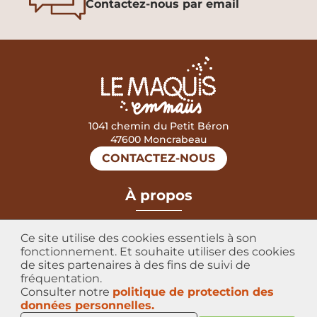
Contactez-nous par email
1041 chemin du Petit Béron
47600 Moncrabeau
CONTACTEZ-NOUS
mastercard
visa
À propos
Mentions légales
Ce site utilise des cookies essentiels à son
Données personnelles
fonctionnement. Et souhaite utiliser des cookies
de sites partenaires à des fins de suivi de
Conditions Générales de Vente
fréquentation.
Consulter notre
politique de protection des
Certificat Biologique
données personnelles.