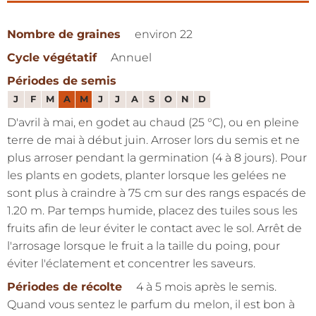
Nombre de graines
environ 22
Cycle végétatif
Annuel
Périodes de semis
J
F
M
A
M
J
J
A
S
O
N
D
D'avril à mai, en godet au chaud (25 °C), ou en pleine
terre de mai à début juin. Arroser lors du semis et ne
plus arroser pendant la germination (4 à 8 jours). Pour
les plants en godets, planter lorsque les gelées ne
sont plus à craindre à 75 cm sur des rangs espacés de
1.20 m. Par temps humide, placez des tuiles sous les
fruits afin de leur éviter le contact avec le sol. Arrêt de
l'arrosage lorsque le fruit a la taille du poing, pour
éviter l'éclatement et concentrer les saveurs.
Périodes de récolte
4 à 5 mois après le semis.
Quand vous sentez le parfum du melon, il est bon à