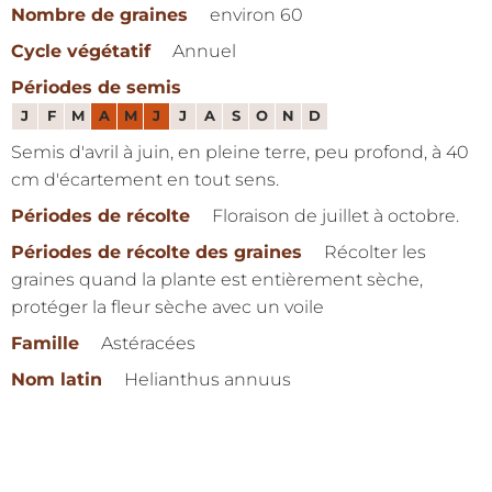
Nombre de graines
environ 60
Cycle végétatif
Annuel
Périodes de semis
J
F
M
A
M
J
J
A
S
O
N
D
Semis d'avril à juin, en pleine terre, peu profond, à 40
cm d'écartement en tout sens.
Périodes de récolte
Floraison de juillet à octobre.
Périodes de récolte des graines
Récolter les
graines quand la plante est entièrement sèche,
protéger la fleur sèche avec un voile
Famille
Astéracées
Nom latin
Helianthus annuus