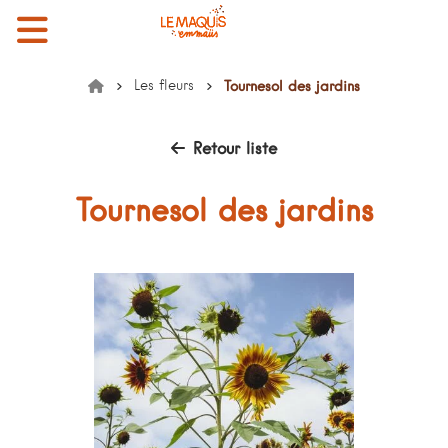
Menu
Mon compte
Mon panier
EMMAÜS le Maquis
Les fleurs
Tournesol des jardins
Accueil
Retour liste
Tournesol des jardins